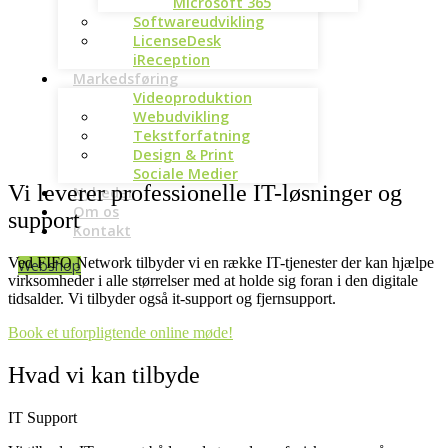
Microsoft 365
Softwareudvikling
LicenseDesk
iReception
Markedsføring
Videoproduktion
Webudvikling
Tekstforfatning
Design & Print
Sociale Medier
Vi leverer professionelle IT-løsninger og
Nyheder
Om os
support
Kontakt
Ved FIFO Network tilbyder vi en række IT-tjenester der kan hjælpe
Webshop
virksomheder i alle størrelser med at holde sig foran i den digitale
tidsalder. Vi tilbyder også it-support og fjernsupport.
Book et uforpligtende online møde!
Hvad vi kan tilbyde
IT Support