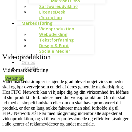
Microsoft 365
Softwareudvikling
LicenseDesk
iReception
Markedsføring
Videoproduktion
Webudvikling
Tekstforfatning
Design & Print
Sociale Medier
Videoproduktion
Nyheder
Om os
Kontakt
Videomarkedsføring
Webshop
Videomarkedsføring er i stigende grad blevet noget virksomheder
skal og bør overveje som en del af deres generelle markedsføring.
Hos FIFO Network kan vi hjælpe dig og din virksomhed fra idéfase
til slut produkt i forbindelse med din videoproduktion. Om du skal
ud med et simpelt budskab eller om du skal have promoveret dit
produkt, er der en lang række faktorer man skal forholde sig til.
FIFO Network står klar med rådgivning indenfor alle aspekter af
videoproduktion, og vi tilbyder professionelle og effektive løsninger
i alle genrer af reklamevideoer og andet materiale.