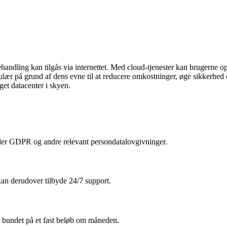
handling kan tilgås via internettet. Med cloud-tjenester kan brugerne o
pulær på grund af dens evne til at reducere omkostninger, øge sikkerhed 
et datacenter i skyen.
lder GDPR og andre relevant persondatalovgivninger.
 kan derudover tilbyde 24/7 support.
ke bundet på et fast beløb om måneden.