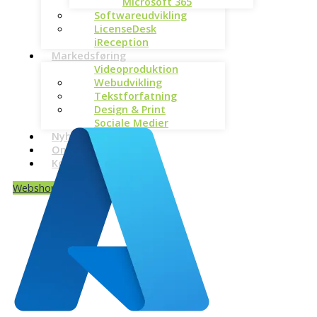
Microsoft 365
Softwareudvikling
LicenseDesk
iReception
Markedsføring
Videoproduktion
Webudvikling
Tekstforfatning
Design & Print
Sociale Medier
Nyheder
Om os
Kontakt
Webshop