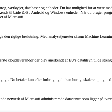
rog, værktøjer, databaser og enheder. Du har mulighed for at være med 
ends til både iOS-, Android og Windows enheder. Når du bruger progra
t af Microsoft.
ge den rigtige beslutning. Med analysetjenester såsom Machine Learning
ørste cloudleverandør der blev anerkendt af EU's datatilsyn til de str
tige. Du betaler kun efter forbrug og du kan hurtigt skalere op og ned i
de netværk af Microsoft administrerede datacentre som ligger på tværs